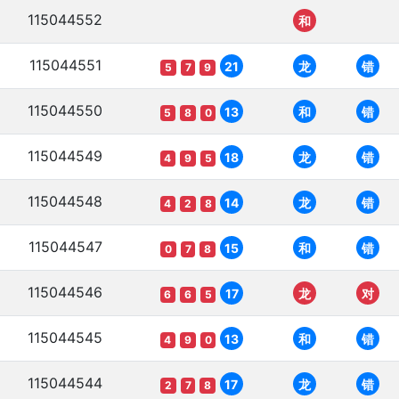
115044552
和
115044551
21
龙
错
5
7
9
115044550
13
和
错
5
8
0
115044549
18
龙
错
4
9
5
115044548
14
龙
错
4
2
8
115044547
15
和
错
0
7
8
115044546
17
龙
对
6
6
5
115044545
13
和
错
4
9
0
115044544
17
龙
错
2
7
8