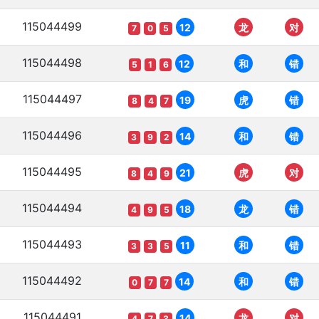
115044499
12
龙
对
7
0
5
115044498
12
和
错
5
1
6
115044497
19
虎
错
8
4
7
115044496
14
和
错
3
9
2
115044495
21
虎
对
8
4
9
115044494
18
龙
错
4
9
5
115044493
11
和
错
3
3
5
115044492
14
和
错
0
7
7
115044491
14
龙
对
4
7
3