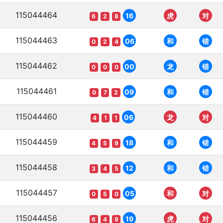
115044464
16
虎
对
6
2
8
115044463
06
和
错
0
2
4
115044462
00
龙
错
0
0
0
115044461
09
和
错
0
7
2
115044460
06
龙
对
4
1
1
115044459
18
和
错
4
5
9
115044458
12
和
错
3
4
5
115044457
05
和
对
0
5
0
115044456
19
虎
对
6
4
9