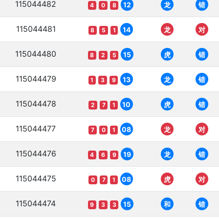
115044482
12
龙
错
4
0
8
115044481
14
龙
对
8
5
1
115044480
15
虎
错
8
2
5
115044479
13
龙
错
1
3
9
115044478
10
虎
错
2
7
1
115044477
08
龙
对
7
0
1
115044476
19
龙
错
4
6
9
115044475
08
虎
对
0
7
1
115044474
15
和
错
9
3
3