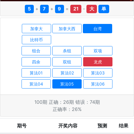
5
+
7
+
9
=
21
-
大
单
加拿大
加拿大西
台湾
比特币
组合
杀组
双项
四余
双组
龙虎
算法01
算法02
算法03
算法04
算法05
算法06
100
期 正确：
26
期 错误：
74
期
正确率：
26
%
期号
开奖内容
预测
结果