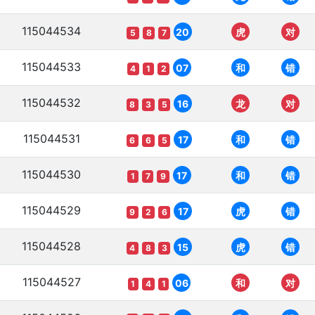
115044534
20
虎
对
5
8
7
115044533
07
和
错
4
1
2
115044532
16
龙
对
8
3
5
115044531
17
和
错
6
6
5
115044530
17
和
错
1
7
9
115044529
17
虎
错
9
2
6
115044528
15
虎
错
4
8
3
115044527
06
和
对
1
4
1