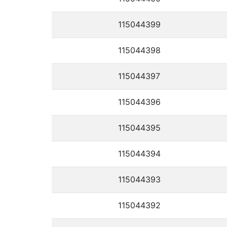
115044399
115044398
115044397
115044396
115044395
115044394
115044393
115044392