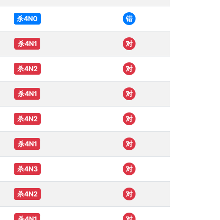
杀4N0
错
杀4N1
对
杀4N2
对
杀4N1
对
杀4N2
对
杀4N1
对
杀4N3
对
杀4N2
对
杀4N1
对