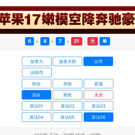
6
+
8
+
7
=
21
-
大
单
加拿大
加拿大西
台湾
比特币
组合
杀组
双项
四余
双组
龙虎
算法01
算法02
算法03
算法04
算法05
算法06