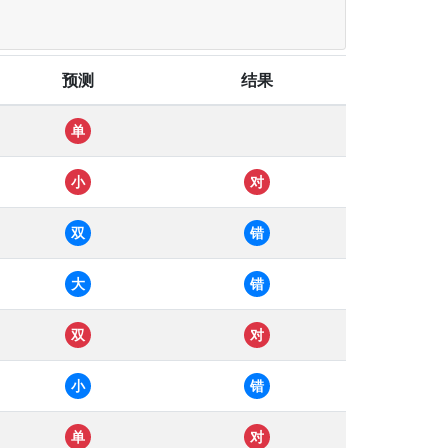
预测
结果
单
小
对
双
错
大
错
双
对
小
错
单
对