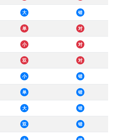
大
错
单
对
小
对
双
对
小
错
单
错
大
错
双
错
大
错