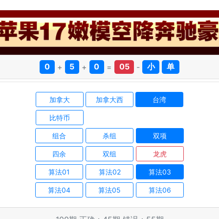
0
+
5
+
0
=
05
-
小
单
加拿大
加拿大西
台湾
比特币
组合
杀组
双项
四余
双组
龙虎
算法01
算法02
算法03
算法04
算法05
算法06