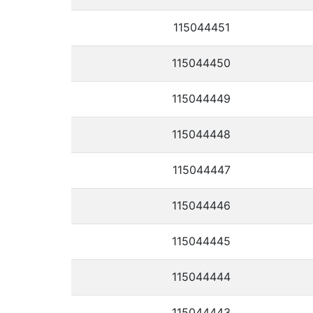
115044451
115044450
115044449
115044448
115044447
115044446
115044445
115044444
115044443