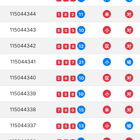
115044344
11
单
对
1
8
2
115044343
10
小
对
5
0
5
115044342
12
双
对
0
6
6
115044341
21
小
错
5
9
7
115044340
10
双
对
2
6
2
115044339
10
小
对
1
3
6
115044338
15
单
对
7
8
0
115044337
13
小
错
3
5
5