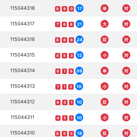
115044318
17
单
对
8
9
0
115044317
21
大
对
7
6
8
115044316
24
双
对
8
8
8
115044315
12
小
对
4
5
3
115044314
09
单
对
0
1
8
115044313
10
小
对
7
1
2
115044312
10
双
对
9
0
1
115044311
10
小
对
4
5
1
115044310
18
双
对
8
5
5