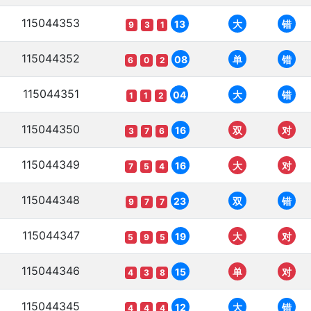
115044353
13
大
错
9
3
1
115044352
08
单
错
6
0
2
115044351
04
大
错
1
1
2
115044350
16
双
对
3
7
6
115044349
16
大
对
7
5
4
115044348
23
双
错
9
7
7
115044347
19
大
对
5
9
5
115044346
15
单
对
4
3
8
115044345
12
大
错
4
4
4