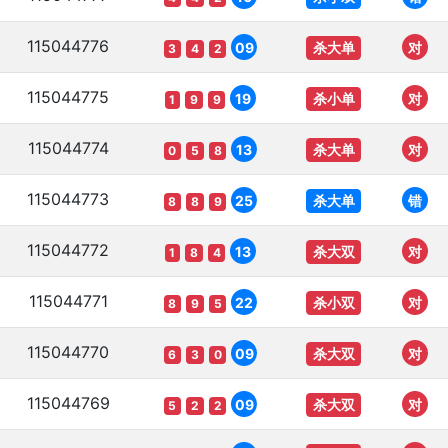
115044776
杀大单
09
对
3
4
2
115044775
杀小单
19
对
1
9
9
115044774
杀大单
13
对
0
5
8
115044773
杀大单
25
错
8
8
9
115044772
杀大双
13
对
1
8
4
115044771
杀小双
22
对
8
9
5
115044770
杀大双
09
对
6
3
0
115044769
杀大双
09
对
5
2
2