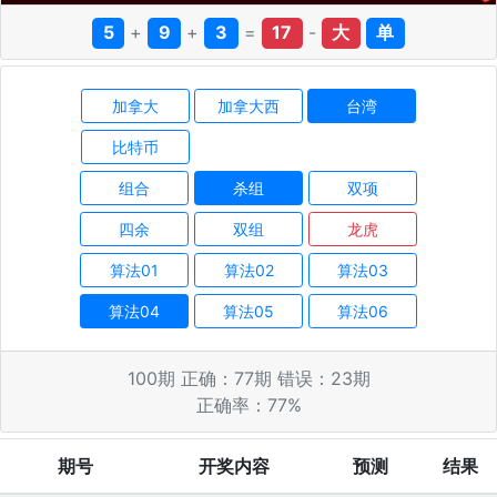
5
+
9
+
3
=
17
-
大
单
加拿大
加拿大西
台湾
比特币
组合
杀组
双项
四余
双组
龙虎
算法01
算法02
算法03
算法04
算法05
算法06
100
期 正确：
77
期 错误：
23
期
正确率：
77
%
期号
开奖内容
预测
结果