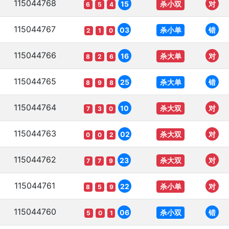
115044768
杀小双
15
对
6
5
4
115044767
杀小单
03
错
2
1
0
115044766
杀大单
16
对
8
2
6
115044765
杀大单
25
错
8
9
8
115044764
杀大双
10
对
7
3
0
115044763
杀大双
02
对
0
0
2
115044762
杀大双
23
对
7
7
9
115044761
杀小单
22
对
8
5
9
115044760
杀小双
06
错
5
0
1