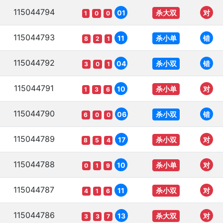
115044794
杀大双
01
对
1
0
0
115044793
杀小单
11
错
8
2
1
115044792
杀小双
04
错
3
0
1
115044791
杀小单
10
对
1
3
6
115044790
杀小双
06
错
6
0
0
115044789
杀小双
17
对
8
5
4
115044788
杀小单
10
对
0
1
9
115044787
杀小双
11
对
4
1
6
115044786
杀大双
13
对
3
3
7