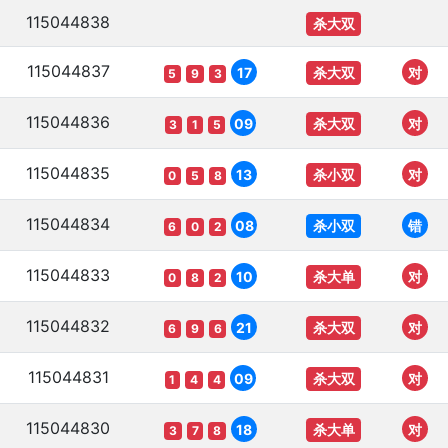
115044838
杀大双
115044837
杀大双
17
对
5
9
3
115044836
杀大双
09
对
3
1
5
115044835
杀小双
13
对
0
5
8
115044834
杀小双
08
错
6
0
2
115044833
杀大单
10
对
0
8
2
115044832
杀大双
21
对
6
9
6
115044831
杀大双
09
对
1
4
4
115044830
杀大单
18
对
3
7
8