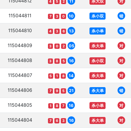
115044812
杀大双
11
对
4
5
2
115044811
杀小双
10
错
7
3
0
115044810
杀小单
13
错
4
3
6
115044809
杀大单
05
对
3
0
2
115044808
杀小双
16
对
3
8
5
115044807
杀大单
14
对
5
1
8
115044806
杀大单
21
错
7
9
5
115044805
杀小单
16
对
1
8
7
115044804
杀大单
16
对
7
6
3