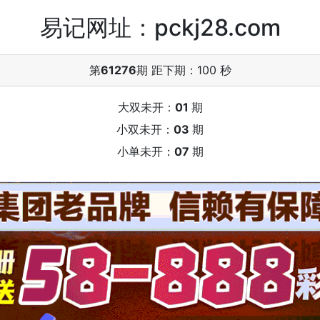
易记网址：pckj28.com
第
61276
期 距下期：
98 秒
大双未开：
01
期
小双未开：
03
期
小单未开：
07
期