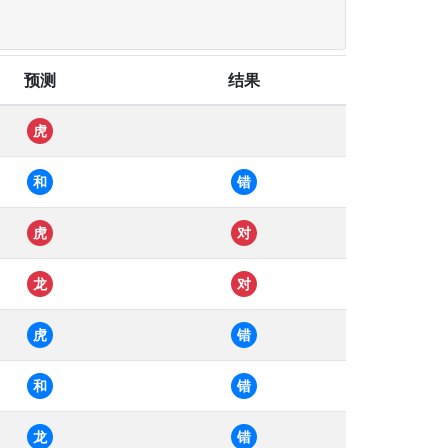
预测
结果
虎
和
错
虎
对
龙
对
虎
错
和
错
龙
错