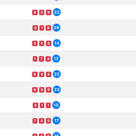
22
8
5
9
09
0
1
8
14
0
5
9
12
1
7
4
22
6
8
8
23
6
8
9
10
8
1
1
17
7
4
6
16