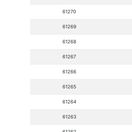
61270
61269
61268
61267
61266
61265
61264
61263
61262