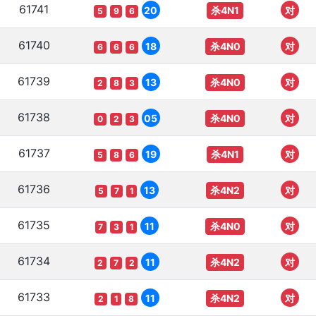
61741
杀4N1
20
对
5
9
6
61740
杀4N0
18
对
6
6
6
61739
杀4N0
13
对
2
8
3
61738
杀4N0
05
对
0
2
3
61737
杀4N1
19
对
5
8
6
61736
杀4N2
13
对
5
7
1
61735
杀4N0
11
对
7
3
1
61734
杀4N2
11
对
2
7
2
61733
杀4N2
11
对
2
1
8