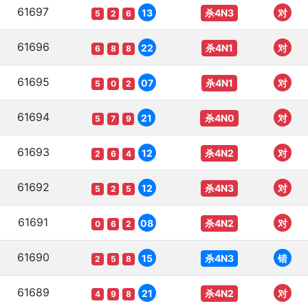
61697
杀4N3
13
对
5
2
6
61696
杀4N1
22
对
6
8
8
61695
杀4N1
07
对
5
0
2
61694
杀4N0
21
对
5
7
9
61693
杀4N2
12
对
2
6
4
61692
杀4N3
12
对
5
2
5
61691
杀4N2
08
对
0
6
2
61690
杀4N3
15
错
2
5
8
61689
杀4N2
21
对
4
9
8