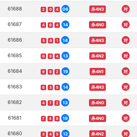
61688
杀4N3
06
对
2
0
4
61687
杀4N0
14
对
4
6
4
61686
杀4N3
14
对
5
8
1
61685
杀4N2
13
对
0
9
4
61684
杀4N1
19
对
9
8
2
61683
杀4N3
14
对
6
3
5
61682
杀4N0
13
对
4
7
2
61681
杀4N0
19
对
7
4
8
61680
杀4N2
12
对
3
4
5