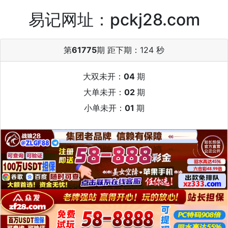
易记网址：pckj28.com
第
61775
期 距下期：
124 秒
大双未开：
04
期
大单未开：
02
期
小单未开：
01
期