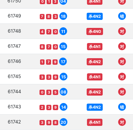
61750
杀4N1
04
对
0
1
3
61749
杀4N2
18
错
7
8
3
61748
杀4N0
11
对
4
7
0
61747
杀4N1
15
对
8
7
0
61746
杀4N2
17
对
1
7
9
61745
杀4N1
15
对
3
3
9
61744
杀4N2
08
对
0
3
5
61743
杀4N2
14
错
2
3
9
61742
杀4N1
20
对
3
9
8