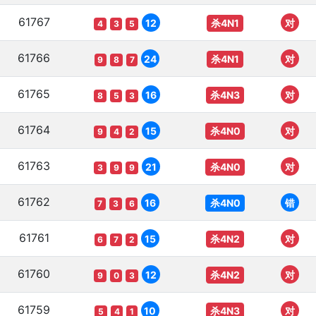
61767
杀4N1
12
对
4
3
5
61766
杀4N1
24
对
9
8
7
61765
杀4N3
16
对
8
5
3
61764
杀4N0
15
对
9
4
2
61763
杀4N0
21
对
3
9
9
61762
杀4N0
16
错
7
3
6
61761
杀4N2
15
对
6
7
2
61760
杀4N2
12
对
9
0
3
61759
杀4N3
10
对
5
4
1