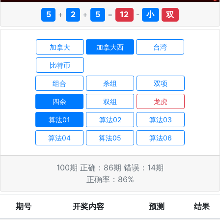
5
+
2
+
5
=
12
-
小
双
加拿大
加拿大西
台湾
比特币
组合
杀组
双项
四余
双组
龙虎
算法01
算法02
算法03
算法04
算法05
算法06
100
期 正确：
86
期 错误：
14
期
正确率：
86
%
期号
开奖内容
预测
结果