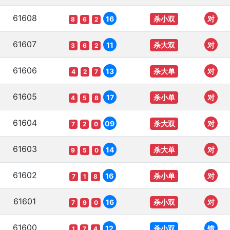
61608
杀小双
16
对
8
6
2
61607
杀大双
11
对
3
6
2
61606
杀大单
13
对
4
2
7
61605
杀小单
17
对
4
5
8
61604
杀大双
09
对
7
2
0
61603
杀大单
14
对
9
5
0
61602
杀小单
16
对
7
1
8
61601
杀小双
16
对
7
9
0
61600
杀小双
12
错
1
7
4