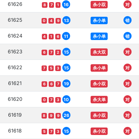
61626
杀小双
16
对
8
7
1
61625
杀小单
13
错
0
4
9
61624
杀小单
11
错
4
1
6
61623
杀大双
15
对
6
7
2
61622
杀小单
15
对
7
5
3
61621
杀小双
19
对
6
6
7
61620
杀大单
10
对
0
7
3
61619
杀小双
26
对
8
9
9
61618
杀小双
15
对
5
7
3