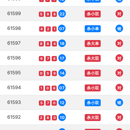
61599
杀小双
22
对
5
9
8
61598
杀小单
07
错
4
2
1
61597
杀大单
18
对
8
6
4
61596
杀大双
17
对
6
7
4
61595
杀小双
14
对
0
5
9
61594
杀小双
07
对
1
0
6
61593
杀小双
12
错
5
7
0
61592
杀大双
10
对
2
8
0