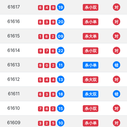
61617
杀小双
19
对
6
4
9
61616
杀小单
20
对
8
3
9
61615
杀大单
09
对
1
6
2
61614
杀小双
22
对
9
7
6
61613
杀小单
11
错
9
0
2
61612
杀大双
13
对
5
4
4
61611
杀大双
18
错
6
3
9
61610
杀小双
15
对
7
6
2
61609
杀小单
10
对
3
2
5