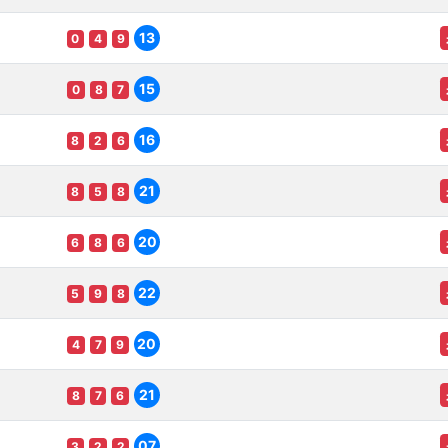
13
0
4
9
15
0
8
7
16
8
2
6
21
8
5
8
20
6
8
6
22
5
9
8
20
4
7
9
21
8
7
6
07
3
2
2