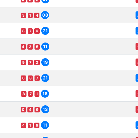
08
3
1
4
21
8
7
6
11
4
2
5
19
9
7
3
21
6
8
7
16
8
7
1
13
0
4
9
11
4
1
6