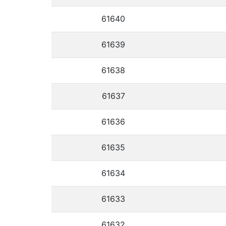
61640
61639
61638
61637
61636
61635
61634
61633
61632