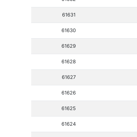
61631
61630
61629
61628
61627
61626
61625
61624