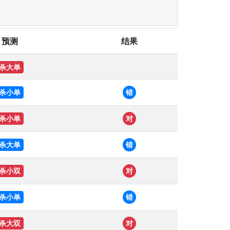
预测
结果
杀大单
杀小单
错
杀小单
对
杀大单
错
杀小双
对
杀小单
错
杀大双
对