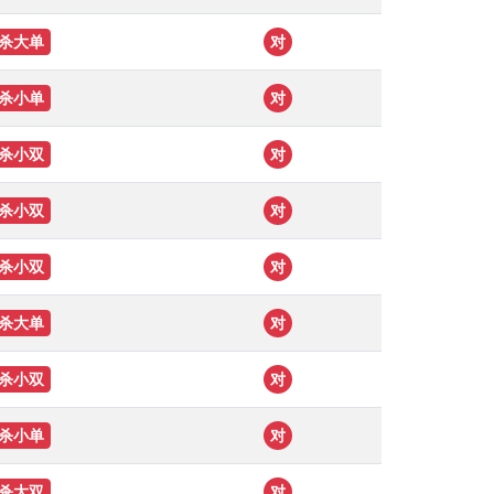
杀大单
对
杀小单
对
杀小双
对
杀小双
对
杀小双
对
杀大单
对
杀小双
对
杀小单
对
杀大双
对