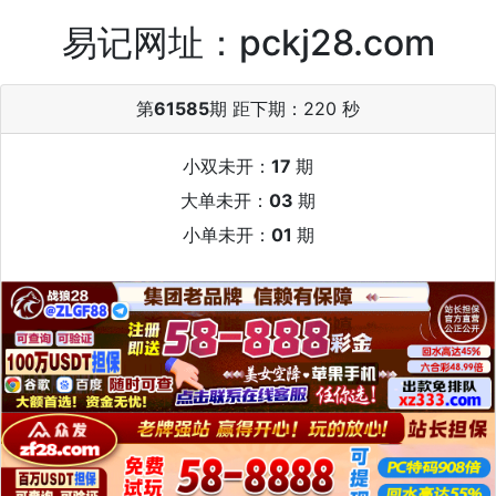
易记网址：pckj28.com
第
61585
期 距下期：
220 秒
小双未开：
17
期
大单未开：
03
期
小单未开：
01
期