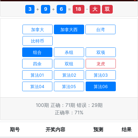
3
+
9
+
6
=
18
-
大
双
加拿大
加拿大西
台湾
比特币
组合
杀组
双项
四余
双组
龙虎
算法01
算法02
算法03
算法04
算法05
算法06
100
期 正确：
71
期 错误：
29
期
正确率：
71
%
期号
开奖内容
预测
结果