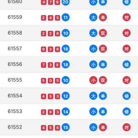
61560
20
小
单
错
4
7
9
61559
11
大
单
对
2
4
5
61558
10
大
双
对
2
2
6
61557
18
小
双
对
9
3
6
61556
18
小
单
错
7
3
8
61555
10
小
双
对
5
0
5
61554
12
大
单
错
4
5
3
61553
14
小
单
错
2
9
3
61552
15
小
单
对
4
5
6