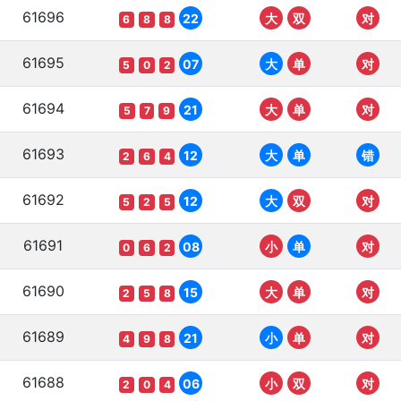
61696
22
大
双
对
6
8
8
61695
07
大
单
对
5
0
2
61694
21
大
单
对
5
7
9
61693
12
大
单
错
2
6
4
61692
12
大
双
对
5
2
5
61691
08
小
单
对
0
6
2
61690
15
大
单
对
2
5
8
61689
21
小
单
对
4
9
8
61688
06
小
双
对
2
0
4