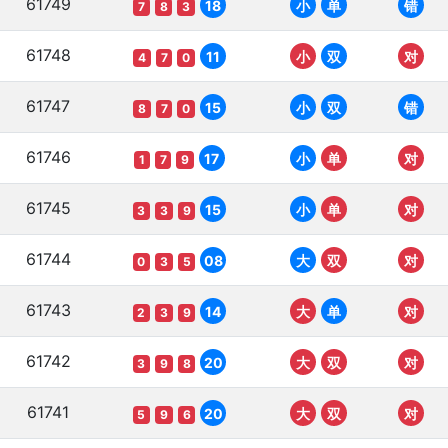
61749
18
小
单
错
7
8
3
61748
11
小
双
对
4
7
0
61747
15
小
双
错
8
7
0
61746
17
小
单
对
1
7
9
61745
15
小
单
对
3
3
9
61744
08
大
双
对
0
3
5
61743
14
大
单
对
2
3
9
61742
20
大
双
对
3
9
8
61741
20
大
双
对
5
9
6