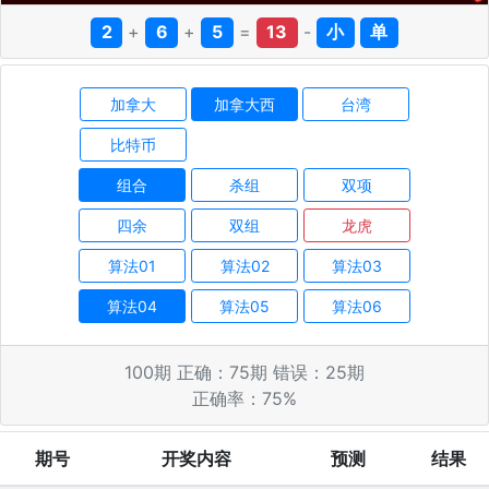
2
+
6
+
5
=
13
-
小
单
加拿大
加拿大西
台湾
比特币
组合
杀组
双项
四余
双组
龙虎
算法01
算法02
算法03
算法04
算法05
算法06
100
期 正确：
75
期 错误：
25
期
正确率：
75
%
期号
开奖内容
预测
结果