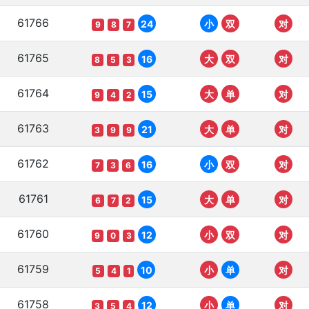
61766
24
小
双
对
9
8
7
61765
16
大
双
对
8
5
3
61764
15
大
单
对
9
4
2
61763
21
大
单
对
3
9
9
61762
16
小
双
对
7
3
6
61761
15
大
单
对
6
7
2
61760
12
小
双
对
9
0
3
61759
10
小
单
对
5
4
1
61758
12
小
单
对
3
5
4