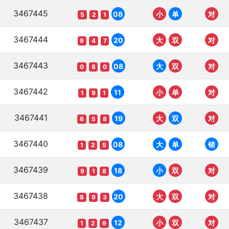
3467445
08
小
单
对
5
2
1
3467444
20
大
双
对
9
4
7
3467443
08
大
双
对
0
8
0
3467442
11
小
单
对
1
9
1
3467441
19
大
双
对
6
5
8
3467440
08
大
单
错
1
2
5
3467439
18
小
双
对
9
1
8
3467438
20
大
双
对
8
9
3
3467437
12
小
双
对
1
2
9