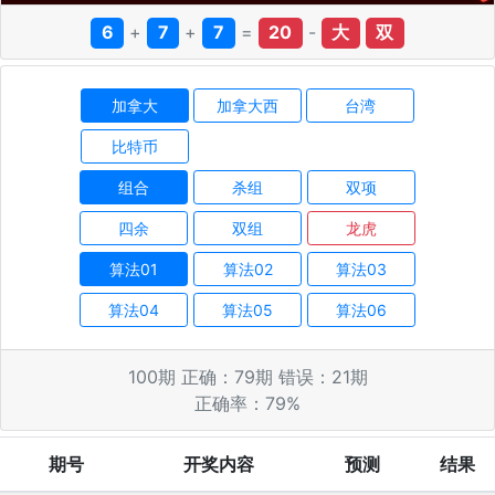
6
+
7
+
7
=
20
-
大
双
加拿大
加拿大西
台湾
比特币
组合
杀组
双项
四余
双组
龙虎
算法01
算法02
算法03
算法04
算法05
算法06
100
期 正确：
79
期 错误：
21
期
正确率：
79
%
期号
开奖内容
预测
结果