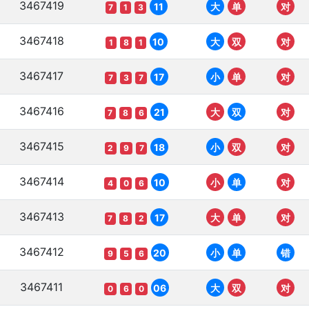
3467419
11
大
单
对
7
1
3
3467418
10
大
双
对
1
8
1
3467417
17
小
单
对
7
3
7
3467416
21
大
双
对
7
8
6
3467415
18
小
双
对
2
9
7
3467414
10
小
单
对
4
0
6
3467413
17
大
单
对
7
8
2
3467412
20
小
单
错
9
5
6
3467411
06
大
双
对
0
6
0