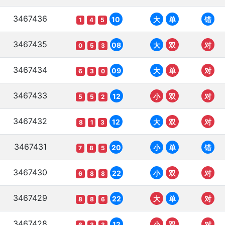
3467436
10
大
单
错
1
4
5
3467435
08
大
双
对
0
5
3
3467434
09
大
单
对
6
3
0
3467433
12
小
双
对
5
5
2
3467432
12
大
双
对
8
1
3
3467431
20
小
单
错
7
8
5
3467430
22
小
双
对
6
8
8
3467429
22
大
单
对
8
8
6
3467428
12
小
双
对
6
3
3