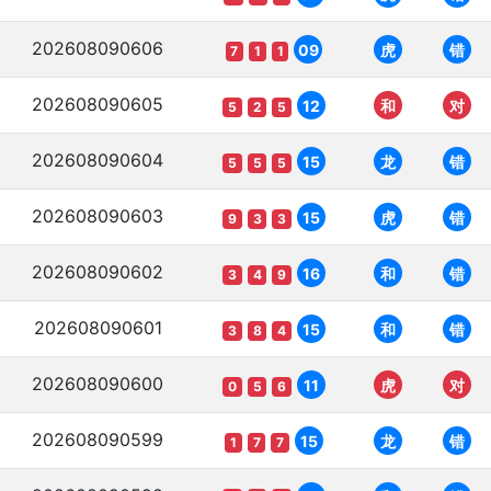
202608090606
09
虎
错
7
1
1
202608090605
12
和
对
5
2
5
202608090604
15
龙
错
5
5
5
202608090603
15
虎
错
9
3
3
202608090602
16
和
错
3
4
9
202608090601
15
和
错
3
8
4
202608090600
11
虎
对
0
5
6
202608090599
15
龙
错
1
7
7