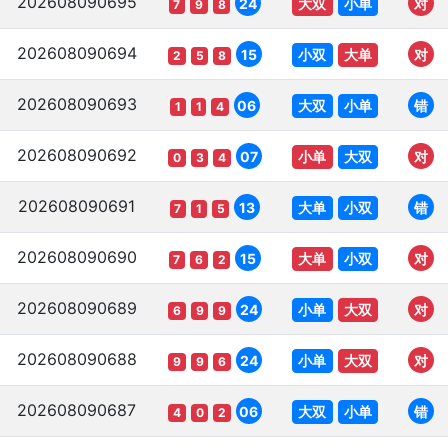
202608090695
大双
小单
24
对
7
9
8
202608090694
小双
大单
15
对
2
5
8
202608090693
大双
小单
06
错
1
1
4
202608090692
小单
大双
07
对
0
3
4
202608090691
大单
小双
13
错
7
1
5
202608090690
大单
小双
15
对
7
6
2
202608090689
小单
大双
24
对
6
9
9
202608090688
小单
大双
24
对
9
9
6
202608090687
大双
小单
06
错
4
0
2