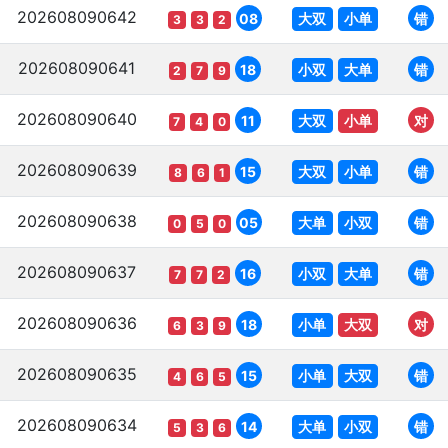
202608090642
大双
小单
08
错
3
3
2
202608090641
小双
大单
18
错
2
7
9
202608090640
大双
小单
11
对
7
4
0
202608090639
大双
小单
15
错
8
6
1
202608090638
大单
小双
05
错
0
5
0
202608090637
小双
大单
16
错
7
7
2
202608090636
小单
大双
18
对
6
3
9
202608090635
小单
大双
15
错
4
6
5
202608090634
大单
小双
14
错
5
3
6