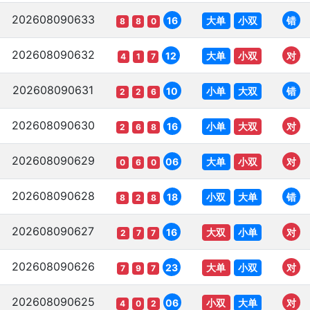
202608090633
大单
小双
16
错
8
8
0
202608090632
大单
小双
12
对
4
1
7
202608090631
小单
大双
10
错
2
2
6
202608090630
小单
大双
16
对
2
6
8
202608090629
大单
小双
06
对
0
6
0
202608090628
小双
大单
18
错
8
2
8
202608090627
大双
小单
16
对
2
7
7
202608090626
大单
小双
23
对
7
9
7
202608090625
小双
大单
06
对
4
0
2