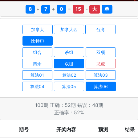
8
+
7
+
0
=
15
-
大
单
加拿大
加拿大西
台湾
比特币
组合
杀组
双项
四余
双组
龙虎
算法01
算法02
算法03
算法04
算法05
算法06
100
期 正确：
52
期 错误：
48
期
正确率：
52
%
期号
开奖内容
预测
结果