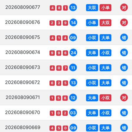
202608090677
大双
小单
13
对
4
8
1
202608090676
小单
大双
14
对
2
3
9
202608090675
小双
大单
09
错
4
1
4
202608090674
大单
小双
24
错
9
9
6
202608090673
小双
大单
11
错
4
0
7
202608090672
小双
大单
13
错
6
2
5
202608090671
大单
小双
12
对
1
5
6
202608090670
大单
小双
03
错
1
0
2
202608090669
小双
大单
09
错
4
5
0