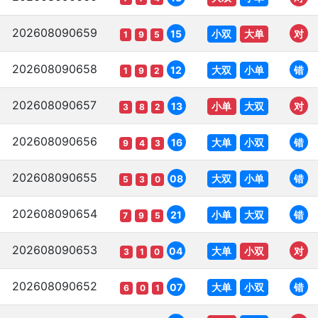
202608090659
小双
大单
15
对
1
9
5
202608090658
大双
小单
12
错
1
9
2
202608090657
小单
大双
13
对
3
8
2
202608090656
大单
小双
16
错
9
4
3
202608090655
大双
小单
08
错
5
3
0
202608090654
小单
大双
21
错
7
9
5
202608090653
大单
小双
04
对
3
1
0
202608090652
大单
小双
07
错
6
0
1