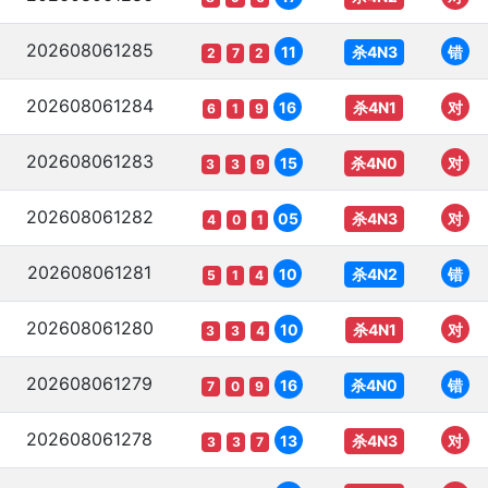
202608061285
杀4N3
11
错
2
7
2
202608061284
杀4N1
16
对
6
1
9
202608061283
杀4N0
15
对
3
3
9
202608061282
杀4N3
05
对
4
0
1
202608061281
杀4N2
10
错
5
1
4
202608061280
杀4N1
10
对
3
3
4
202608061279
杀4N0
16
错
7
0
9
202608061278
杀4N3
13
对
3
3
7