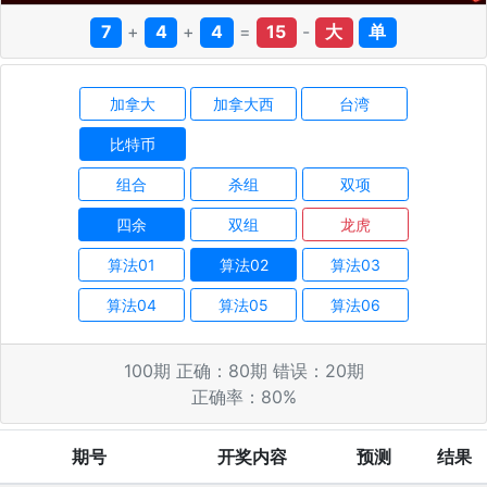
7
+
4
+
4
=
15
-
大
单
加拿大
加拿大西
台湾
比特币
组合
杀组
双项
四余
双组
龙虎
算法01
算法02
算法03
算法04
算法05
算法06
100
期 正确：
80
期 错误：
20
期
正确率：
80
%
期号
开奖内容
预测
结果