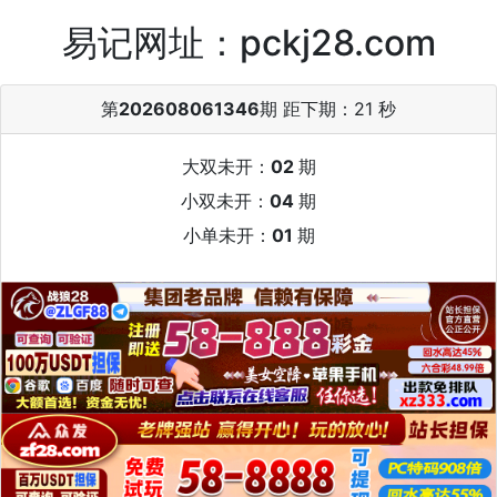
易记网址：pckj28.com
第
202608061346
期 距下期：
21 秒
大双未开：
02
期
小双未开：
04
期
小单未开：
01
期