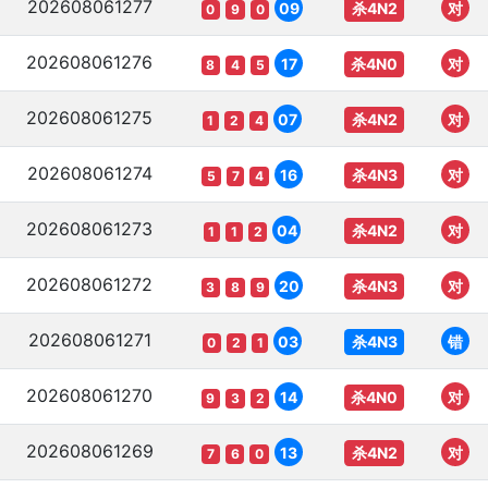
202608061277
杀4N2
09
对
0
9
0
202608061276
杀4N0
17
对
8
4
5
202608061275
杀4N2
07
对
1
2
4
202608061274
杀4N3
16
对
5
7
4
202608061273
杀4N2
04
对
1
1
2
202608061272
杀4N3
20
对
3
8
9
202608061271
杀4N3
03
错
0
2
1
202608061270
杀4N0
14
对
9
3
2
202608061269
杀4N2
13
对
7
6
0