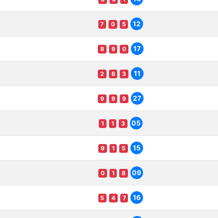
12
7
0
5
17
8
9
0
11
2
6
3
27
9
9
9
05
1
1
3
15
9
1
5
09
0
1
8
16
5
4
7